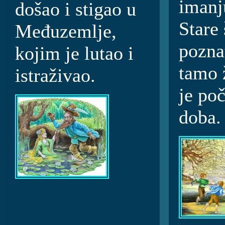
imanj
došao i stigao u
Stare 
Međuzemlje,
poznat
kojim je lutao i
tamo 
istraživao.
je po
doba.